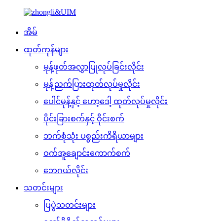
အိမ်
ထုတ်ကုန်များ
မုန့်ဖုတ်အလွှာပြုလုပ်ခြင်းလိုင်း
မုန့်ညက်ပြားထုတ်လုပ်မှုလိုင်း
ပေါင်မုန့်နှင့် ဟော့ဒေါ့ ထုတ်လုပ်မှုလိုင်း
ပိုင်းခြားစက်နှင့် ဝိုင်းစက်
ဘက်စုံသုံး ပစ္စည်းကိရိယာများ
ဝက်အူချောင်းကောက်စက်
ဘေဂယ်လိုင်း
သတင်းများ
ပြပွဲသတင်းများ