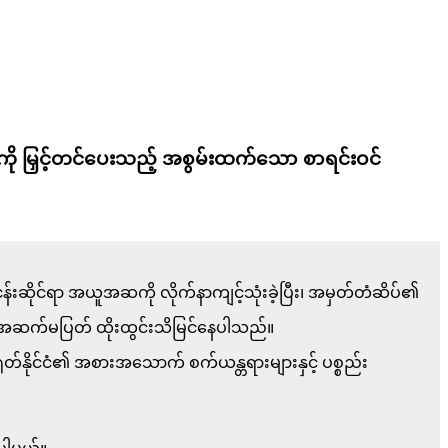
ကို မြှင့်တင်ပေးသည့် အစွမ်းထက်သော စာရင်းဝင်
ငန်းဆိုင်ရာ အယူအဆကို လိုက်နာကျင့်သုံးခဲ့ပြီး၊ အမှတ်တံဆိပ်၏
် အဆက်မပြတ် ထိုးထွင်းသိမြင်နေပါသည်။
ရုတ်နိုင်ငံ၏ အစားအသောက် စက်ယန္တရားများနှင့် ပစ္စည်း