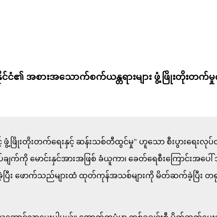
င်ငံ၏ အစားအသောက်စက်ယန္တရားများ ဖွံ့ဖြိုးတိုးတက်မှု
ွံ့ဖြိုးတိုးတက်ရေးနှင့် ဆန်းသစ်တီထွင်မှု" ဟူသော စီးပွားရေးလုပ်
်ချက်ကို မောင်းနှင်အားအဖြစ် ခံယူကာ၊ ခေတ်ရေစီးကြောင်းအပေါ
ဆိုခဲ့ပြီး ဖောက်သည်များထံ ထုတ်ကုန်အသစ်များကို မိတ်ဆက်ခဲ့ပြီး တ