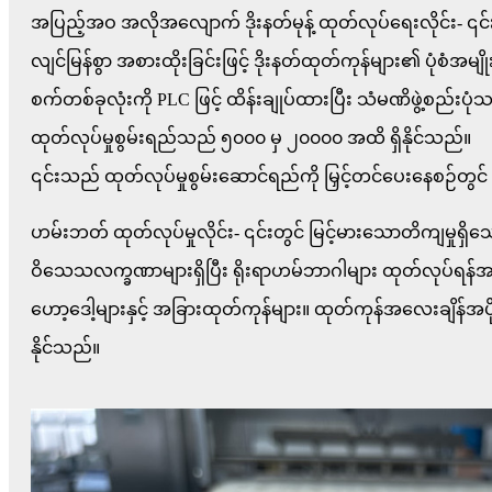
အပြည့်အဝ အလိုအလျောက် ဒိုးနတ်မုန့် ထုတ်လုပ်ရေးလိုင်း- ၎င်းသည
လျင်မြန်စွာ အစားထိုးခြင်းဖြင့် ဒိုးနတ်ထုတ်ကုန်များ၏ ပုံစံအမျို
စက်တစ်ခုလုံးကို PLC ဖြင့် ထိန်းချုပ်ထားပြီး သံမဏိဖွဲ့စည်းပု
ထုတ်လုပ်မှုစွမ်းရည်သည် ၅၀၀၀ မှ ၂၀၀၀၀ အထိ ရှိနိုင်သည်။
၎င်းသည် ထုတ်လုပ်မှုစွမ်းဆောင်ရည်ကို မြှင့်တင်ပေးနေစဉ်တွင် ထုတ
ဟမ်းဘတ် ထုတ်လုပ်မှုလိုင်း- ၎င်းတွင် မြင့်မားသောတိကျမှုရှ
ဝိသေသလက္ခဏာများရှိပြီး ရိုးရာဟမ်ဘာဂါများ ထုတ်လုပ်ရန်
ဟော့ဒေါ့များနှင့် အခြားထုတ်ကုန်များ။ ထုတ်ကုန်အလေးချိန်အပို
နိုင်သည်။