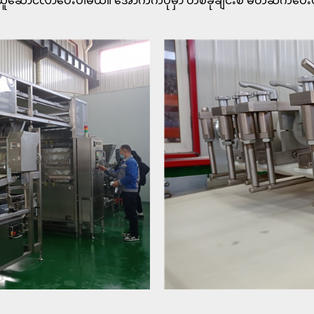
ီ ယူဆောင်လာပေးပါမယ်။ အောက်ကပုံမှာ တစ်ခုချင်းစီ မိတ်ဆက်ပေး