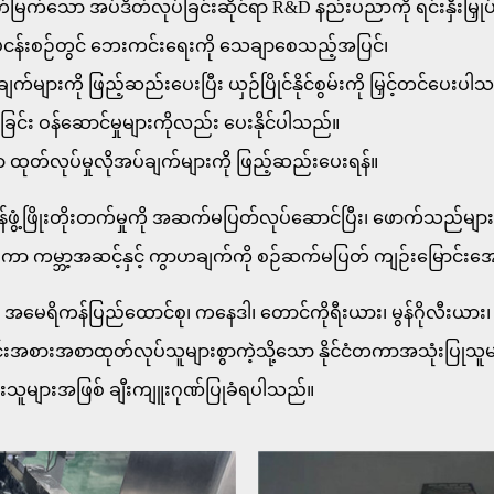
က်သော အပ်ဒိတ်လုပ်ခြင်းဆိုင်ရာ R&D နည်းပညာကို ရင်းနှီးမြှုပ်န
လုပ်ငန်းစဉ်တွင် ဘေးကင်းရေးကို သေချာစေသည့်အပြင်၊
က်များကို ဖြည့်ဆည်းပေးပြီး ယှဉ်ပြိုင်နိုင်စွမ်းကို မြှင့်တင်ပ
ြင်း ဝန်ဆောင်မှုများကိုလည်း ပေးနိုင်ပါသည်။
 ထုတ်လုပ်မှုလိုအပ်ချက်များကို ဖြည့်ဆည်းပေးရန်။
်ကုန်ဖွံ့ဖြိုးတိုးတက်မှုကို အဆက်မပြတ်လုပ်ဆောင်ပြီး၊ ဖောက်သည်များအ
ရှိကာ ကမ္ဘာ့အဆင့်နှင့် ကွာဟချက်ကို စဉ်ဆက်မပြတ် ကျဉ်းမြောင်
လေးရှား၊ အမေရိကန်ပြည်ထောင်စု၊ ကနေဒါ၊ တောင်ကိုရီးယား၊ မွန်ဂိုလီးယ
တွင်းအစားအစာထုတ်လုပ်သူများစွာကဲ့သို့သော နိုင်ငံတကာအသုံးပြ
ေးသူများအဖြစ် ချီးကျူးဂုဏ်ပြုခံရပါသည်။