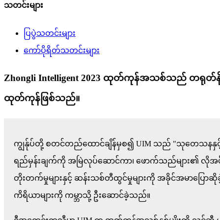
သတင်းများ
ပြပွဲသတင်းများ
ကော်ပိုရိတ်သတင်းများ
Zhongli Intelligent 2023 ထုတ်ကုန်အသစ်သည် တရုတ်နို
ထုတ်ကုန်ဖြစ်သည်။
ကျွန်ုပ်တို့ စတင်တည်ထောင်ချိန်မှစ၍ UIM သည် "သုတေသနနှင့် ဖ
ရည်မှန်းချက်ကို အမြဲလုပ်ဆောင်ကာ၊ ဖောက်သည်များ၏ လိုအပ
တိုးတက်မှုများနှင့် ဆန်းသစ်တီထွင်မှုများကို အခိုင်အမာပြော
ကိရိယာများကို ကမ္ဘာသို့ ဦးဆောင်ခဲ့သည်။