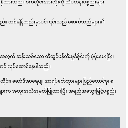
ှံထားသည်။ စက်လိုင်းအားလုံးကို ထိပ်တန်းပစ္စည်းများ
ေးပါသည်။ တစ်ချိန်တည်းမှာပင်၊ ၎င်းသည် ဖောက်သည်များ၏
တွက် ဆန်းသစ်သော တီထွင်ဖန်တီးမှုဒီဇိုင်းကို ပံ့ပိုးပေးပြီး၊
းအောင် လုပ်ဆောင်နေပါသည်။
ား၊ ထိုင်း၊ ဆော်ဒီအာရေဗျ၊ အာရပ်စော်ဘွားများပြည်ထောင်စု၊ စ
ုသူများက အထူးအသိအမှတ်ပြုထားပြီး အရည်အသွေးမြင့်ပစ္စည်း