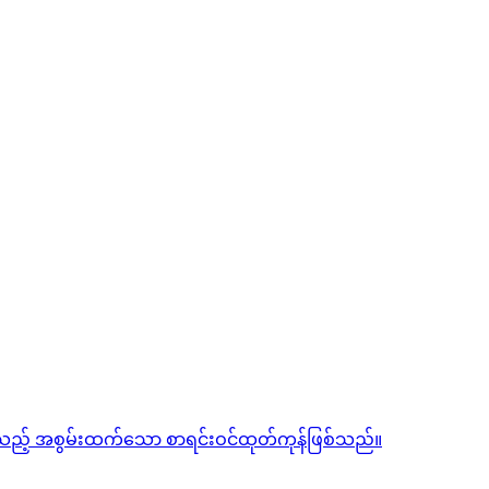
်ပေးသည့် အစွမ်းထက်သော စာရင်းဝင်ထုတ်ကုန်ဖြစ်သည်။