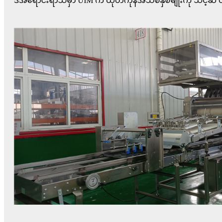
ဒီအရောင်းရာသီမှာ UIM က ထုတ်ကုန်အသစ်နှစ်မျိုးကို သင့်ဆ