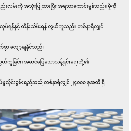
်းနည်းလမ်းကို အသုံးပြုထားပြီး အရသာကောင်းမွန်သည်။ မှိုကို
းလုပ်ရန်နှင့် ထိန်းသိမ်းရန် လွယ်ကူသည်။ တစ်နာရီလျှင်
က်စွာ လျှော့ချနိုင်သည်။
းရလွယ်ကူခြင်း၊ အဆင်ပြေသောသန့်ရှင်းရေးတို့၏
်မှုလိုင်းစွမ်းရည်သည် တစ်နာရီလျှင် ၂၄၀၀၀ ခုအထိ ရှိ