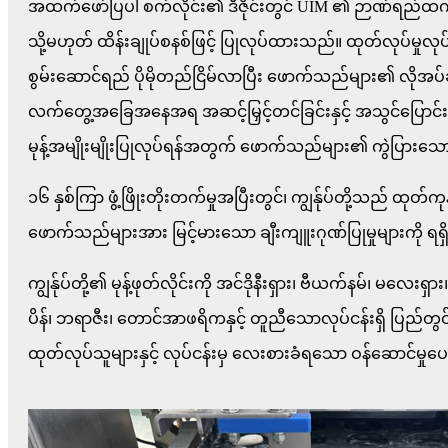
အထက်ဖော်ပြပါ စက်လိုင်း၏ ဒီဇိုင်းတွင် UIM ၏ ဉာဏ်ရည်ထက်မြ
သို့မဟုတ် ထိန်းချုပ်စနစ်ဖြင့် ပြုလုပ်ထားသည်။ ထုတ်လုပ်မှု
စွမ်းဆောင်ရည် ပိုမိုတည်ငြိမ်လာပြီး ဖောက်သည်များ၏ လိုအပ်ချ
လက်တွေ့အခြေအနေအရ အဆင့်မြှင့်တင်ခြင်းနှင့် အသွင်ပြောင်းခ
မုန့်အမျိုးမျိုးပြုလုပ်ရန်အတွက် ဖောက်သည်များ၏ ကွဲပြားသော
၁၆ နှစ်ကြာ ဖွံ့ဖြိုးတိုးတက်မှုအပြီးတွင်၊ ကျွန်ုပ်တို့သည် ထုတ
ဖောက်သည်များအား မြင့်မားသော ချီးကျူးဂုဏ်ပြုမှုများကို ရ
ကျွန်ုပ်တို့၏ မုန့်ဖုတ်လိုင်းကို အင်ဒိုနီးရှား၊ ဗီယက်နမ်၊ မ
ပိန်၊ ဘရာဇီး၊ တောင်အာဖရိကနှင့် တူညီသောလုပ်ငန်းရှိ ပြည်
ထုတ်လုပ်သူများနှင့် လုပ်ငန်းမှ လေးစားခံရသော ဝန်ဆောင်မှုပ