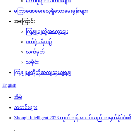
ကော်ပိုရိတ်သတင်းများ
မကြာခဏမေးလေ့ရှိသောမေးခွန်းများ
အကြောင်း
ကြှနျုပျတို့အကွောငျး
စက်ရုံခရီးစဉ်
လက်မှတ်
သမိုင်း
ကြှနျုပျတို့ကိုဆကျသှယျရနျ
English
အိမ်
သတင်းများ
Zhongli Intelligent 2023 ထုတ်ကုန်အသစ်သည် တရုတ်နိုင်င