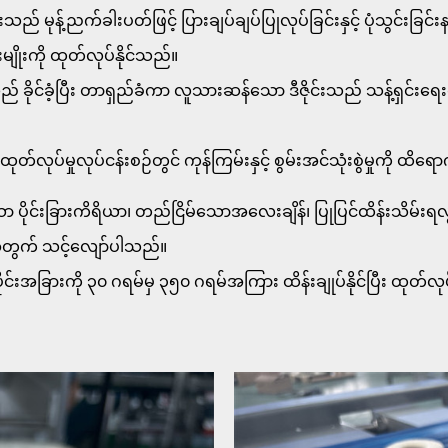
် မုန့်ညက်ခါးပတ်ဖြင့် ပြားချပ်ချပ်ပြုလုပ်ခြင်းနှင့် ပုံသွင်းခြင
းမျိုးကို ထုတ်လုပ်နိုင်သည်။
ံသည် ခိုင်ခံ့ပြီး တာရှည်ခံကာ လူသားဆန်သော ဒီဇိုင်းသည် သန့်ရှင်းရေ
်လုပ်မှုလုပ်ငန်းစဉ်တွင် ကုန်ကြမ်းနှင့် စွမ်းအင်သုံးစွဲမှုကို ထိရော
ိသော ပိုင်းခြားကိရိယာ၊ တည်ငြိမ်သောအလေးချိန်၊ ပြုပြင်ထိန်းသိမ်
အတွက် သင့်လျော်ပါသည်။
င်းအခြားကို ၃၀ ဂရမ်မှ ၃၅၀ ဂရမ်အကြား ထိန်းချုပ်နိုင်ပြီး ထုတ်လုပ