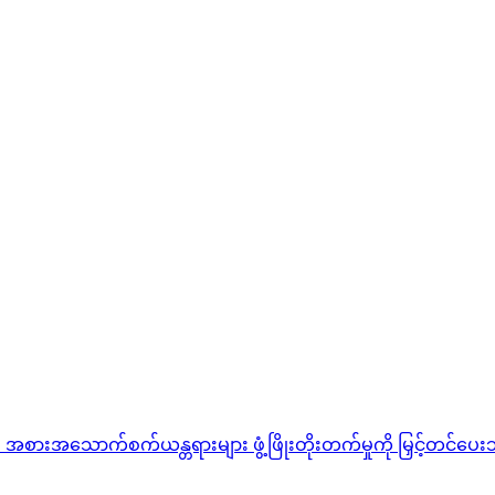
ံ၏ အစားအသောက်စက်ယန္တရားများ ဖွံ့ဖြိုးတိုးတက်မှုကို မြှင့်တင